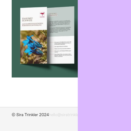
© Sira Trinkler 2024
hello@siratrinkler.ch
+41 76 432 64 16
Impres