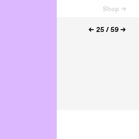
Shop →
←
25
/
59
→