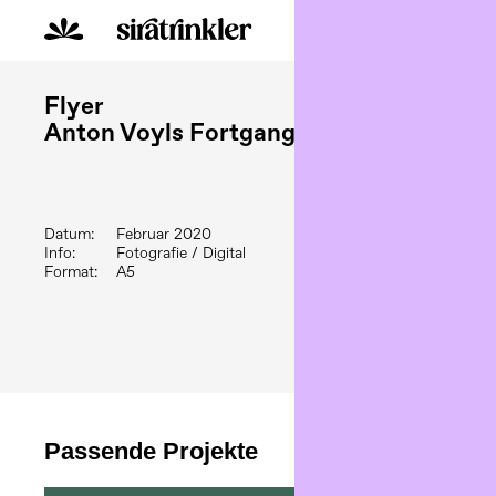
About
Dien
Flyer
Im Rahmen des Studium
Falzprospekt/Flyer basi
Anton Voyls Fortgang
aus Georges Perecs Bu
gestaltet. Ein besonder
Schieber-Mechanismus, 
handelt es sich um eine
herausziehbaren Blatt, 
Datum:
Februar 2020
verschwinden oder aufta
Info:
Fotografie / Digital
ermöglichte mir, mit de
Format:
A5
visuelle Effekte zu scha
Passende Projekte